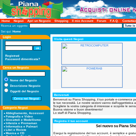
Home
Negozi
Apri un Negozio
Shopping
Il mio Account
Forum
F.A.Q.
Contattac
Ricerca un oggetto
Sei qui:
Home
Login
Visita questi Negozi
Registrati
Password dimenticata?
Cerca un Negozio
Nome del Negozio
Descrizione Negozio
Oggetti del Negozio
Benvenuti
Benvenuti su Piana Shopping, il tuo portale e-commerce per tu
le tue necessità. Le nostre sezioni vanno dall'oggettistica al
Scegliete la vostra categoria di interesse e scoprite le sensa
Categorie Negozi
Buona visione e buon divertimento!
Lo staff di Piana Shopping.
Abbigliamento, Accessori
Fotografia e Video
Giocattoli e Modellismo
Registra il tuo account
Infanzia e Premaman
Sei nuovo su Piana Sh
Informatica e Palmari
Libri e Riviste
Esegui la registrazione del tuo account, è semplice e gratuita
Musica e CD