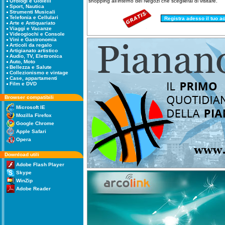
shopping all'interno dei Negozi che sceglierai di visitare.
Orologi e Gioielli
Sport, Nautica
Strumenti Musicali
Telefonia e Cellulari
Arte e Antiquariato
Viaggi e Vacanze
Videogiochi e Console
Vini e Gastronomia
Articoli da regalo
Artigianato artistico
Audio, TV, Elettronica
Auto, Moto
Bellezza e Salute
Collezionismo e vintage
Case, appartamenti
Film e DVD
Browser compatibili
Microsoft IE
Mozilla Firefox
Google Chrome
Apple Safari
Opera
Download utili
Adobe Flash Player
Skype
WinZip
Adobe Reader