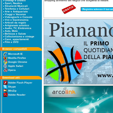
shopping all'interno dei Negozi che sceglierai di visitare.
Orologi e Gioielli
Sport, Nautica
Strumenti Musicali
Telefonia e Cellulari
Arte e Antiquariato
Viaggi e Vacanze
Videogiochi e Console
Vini e Gastronomia
Articoli da regalo
Artigianato artistico
Audio, TV, Elettronica
Auto, Moto
Bellezza e Salute
Collezionismo e vintage
Case, appartamenti
Film e DVD
Browser compatibili
Microsoft IE
Mozilla Firefox
Google Chrome
Apple Safari
Opera
Download utili
Adobe Flash Player
Skype
WinZip
Adobe Reader