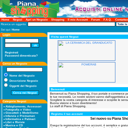
Home
Negozi
Apri un Negozio
Shopping
Il mio Account
Forum
F.A.Q.
Contattac
Ricerca un oggetto
Sei qui:
Home
Login
Visita questi Negozi
Registrati
Password dimenticata?
Cerca un Negozio
Nome del Negozio
Descrizione Negozio
Oggetti del Negozio
Benvenuti
Benvenuti su Piana Shopping, il tuo portale e-commerce per tu
le tue necessità. Le nostre sezioni vanno dall'oggettistica al
Scegliete la vostra categoria di interesse e scoprite le sensa
Categorie Negozi
Buona visione e buon divertimento!
Lo staff di Piana Shopping.
Abbigliamento, Accessori
Fotografia e Video
Giocattoli e Modellismo
Registra il tuo account
Infanzia e Premaman
Sei nuovo su Piana Sh
Informatica e Palmari
Libri e Riviste
Esegui la registrazione del tuo account, è semplice e gratuita
Musica e CD