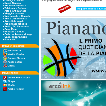
shopping all'interno dei Negozi che sceglierai di visitare.
Orologi e Gioielli
Sport, Nautica
Strumenti Musicali
Telefonia e Cellulari
Arte e Antiquariato
Viaggi e Vacanze
Videogiochi e Console
Vini e Gastronomia
Articoli da regalo
Artigianato artistico
Audio, TV, Elettronica
Auto, Moto
Bellezza e Salute
Collezionismo e vintage
Case, appartamenti
Film e DVD
Browser compatibili
Microsoft IE
Mozilla Firefox
Google Chrome
Apple Safari
Opera
Download utili
Adobe Flash Player
Skype
WinZip
Adobe Reader