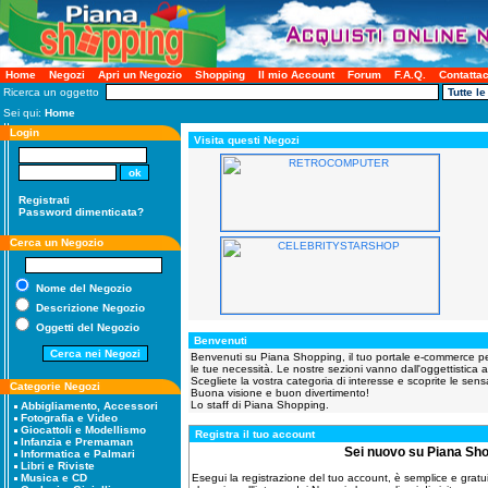
Home
Negozi
Apri un Negozio
Shopping
Il mio Account
Forum
F.A.Q.
Contattac
Ricerca un oggetto
Sei qui:
Home
Login
Visita questi Negozi
Registrati
Password dimenticata?
Cerca un Negozio
Nome del Negozio
Descrizione Negozio
Oggetti del Negozio
Benvenuti
Benvenuti su Piana Shopping, il tuo portale e-commerce per tu
le tue necessità. Le nostre sezioni vanno dall'oggettistica al
Scegliete la vostra categoria di interesse e scoprite le sensa
Categorie Negozi
Buona visione e buon divertimento!
Lo staff di Piana Shopping.
Abbigliamento, Accessori
Fotografia e Video
Giocattoli e Modellismo
Registra il tuo account
Infanzia e Premaman
Sei nuovo su Piana Sh
Informatica e Palmari
Libri e Riviste
Esegui la registrazione del tuo account, è semplice e gratuita
Musica e CD